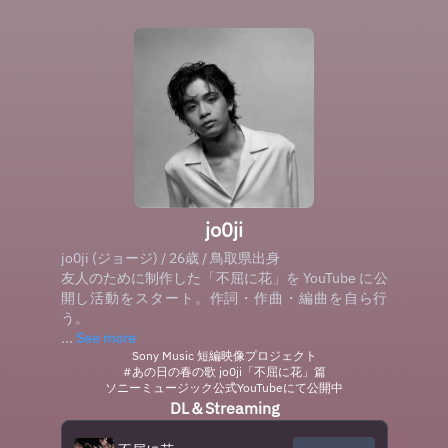
jo0ji
jo0ji (ジョージ) / 26歳 / 鳥取県出身
友人のために制作した「不屈に花」を YouTube に公
開し活動をスタート。作詞・作曲・編曲を自ら行
う。
...
See more
Sony Music 短編映像プロジェクト
#あの日の春の歌 jo0ji「不屈に花」篇
ソニーミュージック公式YouTubeにて公開中
DL＆Streaming