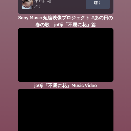
不屈に花
聴く
jo0ji
Sony Music 短編映像プロジェクト #あの日の
春の歌 jo0ji「不屈に花」篇
jo0ji「不屈に花」Music Video